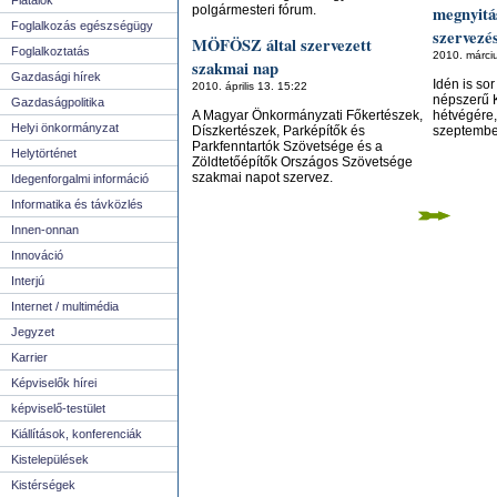
Fiatalok
polgármesteri fórum.
megnyitá
Foglalkozás egészségügy
szervezé
MÖFÖSZ által szervezett
Foglalkoztatás
2010. márci
szakmai nap
Gazdasági hírek
Idén is so
2010. április 13. 15:22
népszerű K
Gazdaságpolitika
A Magyar Önkormányzati Főkertészek,
hétvégére,
Helyi önkormányzat
Díszkertészek, Parképítők és
szeptembe
Parkfenntartók Szövetsége és a
Helytörténet
Zöldtetőépítők Országos Szövetsége
szakmai napot szervez.
Idegenforgalmi információ
Informatika és távközlés
Innen-onnan
Innováció
Interjú
Internet / multimédia
Jegyzet
Karrier
Képviselők hírei
képviselő-testület
Kiállítások, konferenciák
Kistelepülések
Kistérségek