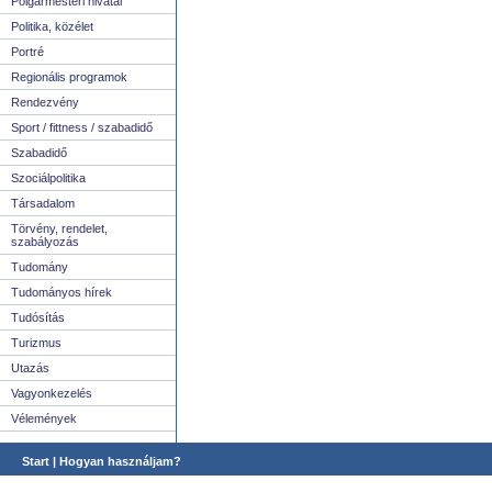
Polgármesteri hivatal
Politika, közélet
Portré
Regionális programok
Rendezvény
Sport / fittness / szabadidő
Szabadidő
Szociálpolitika
Társadalom
Törvény, rendelet,
szabályozás
Tudomány
Tudományos hírek
Tudósítás
Turizmus
Utazás
Vagyonkezelés
Vélemények
Start
|
Hogyan használjam?