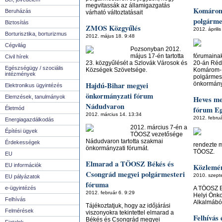
megvitassák az államigazgatás
Komárom
Beruházás
várható változtatásait
polgárme
Biztosítás
ZMOS Közgyűlés
2012. április
Borturisztika, borturizmus
2012. május 18. 9:48
Cégvilág
Pozsonyban 2012.
május 17-én tartotta
fórumaina
Civil hírek
23. közgyűlését a Szlovák Városok és
20-án Réd
Egészségügy / szociális
Községek Szövetsége.
Komárom-
intézmények
polgármest
Hajdú-Bihar megyei
önkormány
Elektronikus ügyintézés
önkormányzati fórum
Elemzések, tanulmányok
Heves me
Nádudvaron
fórum Eg
Életmód
2012. március 14. 13:34
2012. februá
Energiagazdálkodás
2012. március 7-én a
Építési ügyek
TÖOSZ vezetősége
Nádudvaron tartotta szakmai
Érdekességek
rendezte 
önkormányzati fórumát.
TÖOSZ.
EU
Elmarad a TÖOSZ Békés és
EU információk
Közlemé
Csongrád megyei polgármesteri
2010. szept
EU pályázatok
fóruma
e-ügyintézés
A TÖOSZ E
2012. február 6. 9:29
Helyi Önk
Felhívás
Alkalmábó
Tájékoztatjuk, hogy az időjárási
Felmérések
viszonyokra tekintettel elmarad a
Felhívás
Békés és Csongrád megyei