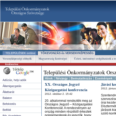
TELEPÜLÉSEK online
TŐKEVONZÁS és VERSENYKÉPESSÉG
Versenyképességi előnyök
Magyarország kistérségei
Üzleti, intézményi szolgáltatások a t
kiválasztva:
Települési Önkormányzatok Orsz
Hírek
Névjegy
Bemutatkozás
Események
Adózás, helyi adók
XX. Országos Jegyző
Járási k
Államigazgatás
Közigazgatási konferencia
2012. június
Állatbarát
2012. október 2. 15:42
Szentendr
Balaton
szervezés
20. alkalommal rendezték meg az
órai kezde
Befektetés
Országos Jegyző – Közigazgatási
Dísztermé
Konferenciát. A rendezvényen az
járások kia
Belföld
ország minden részéből érkeztek
szóló konf
polgármesterek és jegyzők, hogy
Bér, jövedelem