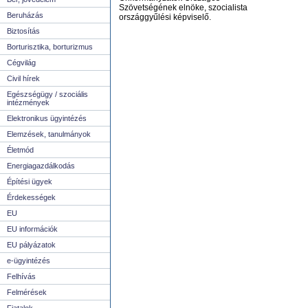
Szövetségének elnöke, szocialista
Beruházás
országgyűlési képviselő.
Biztosítás
Borturisztika, borturizmus
Cégvilág
Civil hírek
Egészségügy / szociális
intézmények
Elektronikus ügyintézés
Elemzések, tanulmányok
Életmód
Energiagazdálkodás
Építési ügyek
Érdekességek
EU
EU információk
EU pályázatok
e-ügyintézés
Felhívás
Felmérések