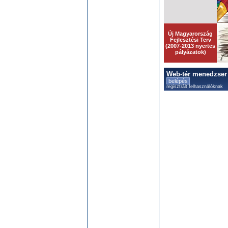
Új Magyarország
Fejlesztési Terv
(2007-2013 nyertes
pályázatok)
Web-tér menedzser
belépés
regisztrált felhasználóknak