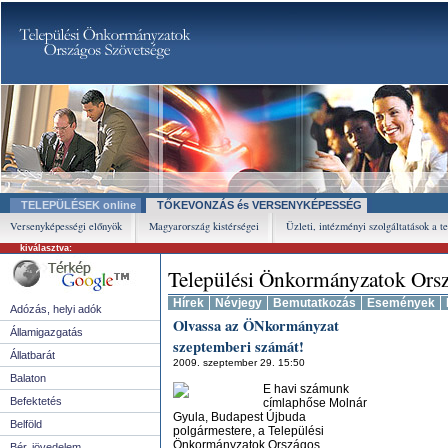
TELEPÜLÉSEK online
TŐKEVONZÁS és VERSENYKÉPESSÉG
Versenyképességi előnyök
Magyarország kistérségei
Üzleti, intézményi szolgáltatások a t
kiválasztva:
Települési Önkormányzatok Orsz
Hírek
Névjegy
Bemutatkozás
Események
Adózás, helyi adók
Olvassa az ÖNkormányzat
Államigazgatás
szeptemberi számát!
Állatbarát
2009. szeptember 29. 15:50
Balaton
E havi számunk
Befektetés
címlaphőse Molnár
Gyula, Budapest Újbuda
Belföld
polgármestere, a Települési
Önkormányzatok Országos
Bér, jövedelem