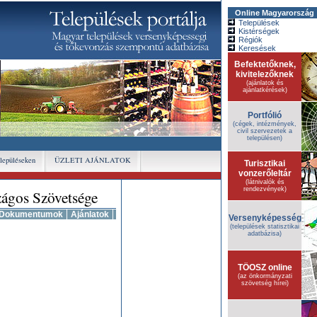
Online Magyarország
Települések
Kistérségek
Régiók
Keresések
Befektetőknek,
kivitelezőknek
(ajánlatok és
ajánlatkérések)
Portfólió
(cégek, intézmények,
civil szervezetek a
településen)
elepüléseken
ÜZLETI AJÁNLATOK
Turisztikai
vonzerőleltár
(látnivalók és
rendezvények)
ágos Szövetsége
Dokumentumok
Ajánlatok
Versenyképesség
(települések statisztikai
adatbázisa)
TÖOSZ online
(az önkormányzati
szövetség hírei)